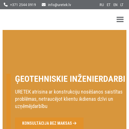
Skip
RU
ET
EN
LT
+371 2544 0919
info@uretek.lv
to
content
URETEK
Geotehnilised inseneritööd
ĢEOTEHNISKIE INŽENIERDARBI
URETEK atrisina ar konstrukciju nosēšanos saistītas
problēmas,
netraucējot klientu ikdienas dzīvi un
uzņēmējdarbību
KONSULTĀCIJA BEZ MAKSAS