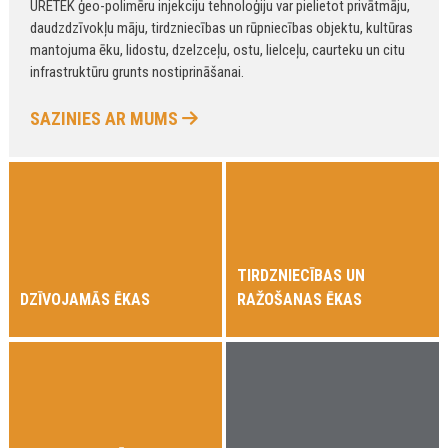
URETEK ģeo-polimēru injekciju tehnoloģiju var pielietot privātmāju,
daudzdzīvokļu māju, tirdzniecības un rūpniecības objektu, kultūras
mantojuma ēku, lidostu, dzelzceļu, ostu, lielceļu, caurteku un citu
infrastruktūru grunts nostiprināšanai.
SAZINIES AR MUMS
TIRDZNIECĪBAS UN
DZĪVOJAMĀS ĒKAS
RAŽOŠANAS ĒKAS