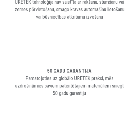
URETEK tehnoloģija nav saistīta ar rakšanu, stumšanu vai
zemes pārvietošanu, smago kravas automašīnu lietošanu
vai būvniecības atkritumu izvešanu
50 GADU GARANTIJA
Pamatojoties uz globālo URETEK praksi, mēs
uzdrošināmies saviem patentētajiem materiāliem sniegt
50 gadu garantiju