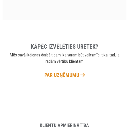
KĀPĒC IZVĒLĒTIES URETEK?
Mēs savā ikdienas darbā ticam, ka varam būt veiksmīgi tikai tad, ja
radām vērtību klientam
PAR UZŅĒMUMU
KLIENTU APMIERINĀTĪBA