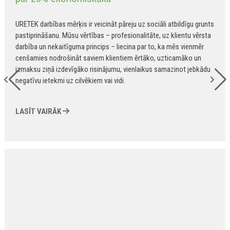
URETEK darbības mērķis ir veicināt pāreju uz sociāli atbildīgu grunts
pastiprināšanu. Mūsu vērtības – profesionalitāte, uz klientu vērsta
darbība un nekaitīguma princips – liecina par to, ka mēs vienmēr
cenšamies nodrošināt saviem klientiem ērtāko, uzticamāko un
izmaksu ziņā izdevīgāko risinājumu, vienlaikus samazinot jebkādu
negatīvu ietekmi uz cilvēkiem vai vidi.
LASĪT VAIRĀK