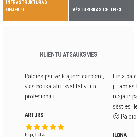
INFRASTRUKTŪRAS
OBJEKTI
VĒSTURISKAS CELTNES
KLIENTU ATSAUKSMES
Paldies par veiktajiem darbiem,
Liels pal
viss notika ātri, kvalitatīvi un
jūtamies 
profesionāli.
māja ir p
sēsties. I
ARTURS
🙂
Paldie
Riga, Latvia
ILONA