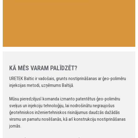
KĀ MĒS VARAM PALĪDZĒT?
URETEK Baltic ir vadošais, grunts nostiprināšanas ar ģeo-polimēru
injekcijas metodi, uzņēmums Baltijā.
Mūsu pieredzējusī komanda izmanto patentētus ģeo-polimēru
sveķus un injekciju tehnoloģiju, lai nodrošinātu negraujošus
ģeotehniskos inženiertehniskos risinājumus daudzās dažādās
virsmu un pamatu nosēšanās, kā arī konstrukciju nostiprināšanas
jomās.