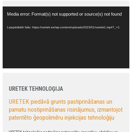
Video
Media error: Format(s) not supported or source(s) not found
atskaņotājs
Lejupielādēt failu: https://uretek.ee/wp-content/uploads/2023/01/uretek1.mp4?_=1
URETEK TEHNOLOĢIJA
URETEK piedāvā grunts pastiprināšanas un
pamatu nostiprināšanas risinājumus, izmantojot
patentēto ģeopolimēru injekcijas tehnoloģiju