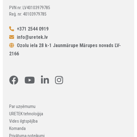
PVN nr: LV40103979785
Reģ. nr: 40103979785
+371 2544 0919
info@uretek.lv
Ozolu iela 28 k-1 Jaunmārupe Mārupes novads LV-
2166
Par uzņēmumu
URETEK tehnoloģija
Vides ilgtspējība
Komanda
Privātuma noteikumi