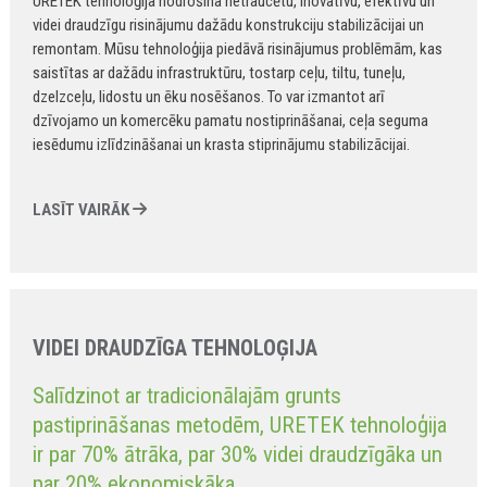
URETEK tehnoloģija nodrošina netraucētu, inovatīvu, efektīvu un
videi draudzīgu risinājumu dažādu konstrukciju stabilizācijai un
remontam. Mūsu tehnoloģija piedāvā risinājumus problēmām, kas
saistītas ar dažādu infrastruktūru, tostarp ceļu, tiltu, tuneļu,
dzelzceļu, lidostu un ēku nosēšanos. To var izmantot arī
dzīvojamo un komercēku pamatu nostiprināšanai, ceļa seguma
iesēdumu izlīdzināšanai un krasta stiprinājumu stabilizācijai.
LASĪT VAIRĀK
VIDEI DRAUDZĪGA TEHNOLOĢIJA
Salīdzinot ar tradicionālajām grunts
pastiprināšanas metodēm, URETEK tehnoloģija
ir par 70% ātrāka, par 30% videi draudzīgāka un
par 20% ekonomiskāka