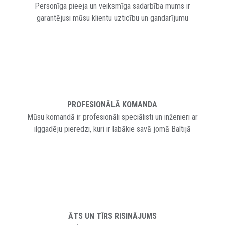
Personīga pieeja un veiksmīga sadarbība mums ir
garantējusi mūsu klientu uzticību un gandarījumu
PROFESIONĀLĀ KOMANDA
Mūsu komandā ir profesionāli speciālisti un inženieri ar
ilggadēju pieredzi, kuri ir labākie savā jomā Baltijā
ĀTS UN TĪRS RISINĀJUMS