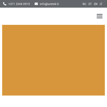
Skip
RU
ET
EN
LT
+371 2544 0919
info@uretek.lv
to
content
URETEK
Geotehnilised inseneritööd