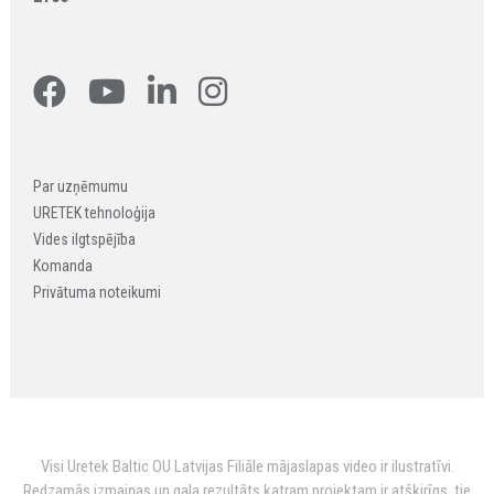
Par uzņēmumu
URETEK tehnoloģija
Vides ilgtspējība
Komanda
Privātuma noteikumi
Visi Uretek Baltic OU Latvijas Filiāle mājaslapas video ir ilustratīvi.
Redzamās izmaiņas un gala rezultāts katram projektam ir atšķirīgs, tie