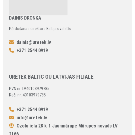
DAINIS DRONKA
Pārdošanas direktors Baltijas valstīs
dainis@uretek.lv
+371 2544 0919
URETEK BALTIC OU LATVIJAS FILIALE
PVN nr: LV40103979785
Reģ. nr: 40103979785
+371 2544 0919
info@uretek.lv
Ozolu iela 28 k-1 Jaunmārupe Mārupes novads LV-
2166