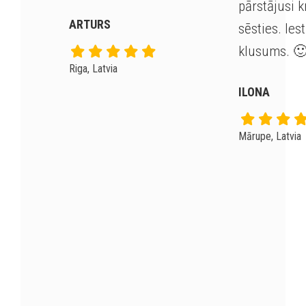
pārstājusi 
ARTURS
sēsties. Iest
klusums
. 
Riga, Latvia
ILONA
Mārupe, Latvia