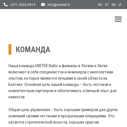
Skip
RU
ET
EN
LT
+371 2544 0919
info@uretek.lv
to
content
URETEK
Geotehnilised inseneritööd
КОМАНДА
Наша команда URETEK Baltic и филиалы в Латвии и Литве
включают в себя специалистов и инженеров с многолетним
опытом, которые являются лучшими в своей области на
Балтике. Основная цель нашей команды – быть честным и
компетентным партнером и обеспечивать отличный опыт для
клиентов.
Общая цель управления – быть хорошим примером для других
компаний своими честными и прозрачными операциями. Это
касается стратегической ясности, хороших практик