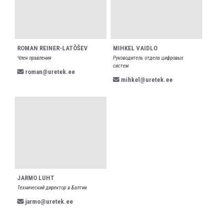
ROMAN REINER-LATÕŠEV
MIHKEL VAIDLO
Член правления
Pуководитель отдела цифровых
систем
roman@uretek.ee
mihkel@uretek.ee
JARMO LUHT
Технический директор в Балтии
jarmo@uretek.ee