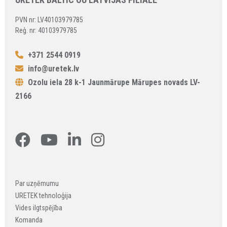
PVN nr: LV40103979785
Reģ. nr: 40103979785
+371 2544 0919
info@uretek.lv
Ozolu iela 28 k-1 Jaunmārupe Mārupes novads LV-
2166
Par uzņēmumu
URETEK tehnoloģija
Vides ilgtspējība
Komanda