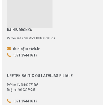
DAINIS DRONKA
Pārdošanas direktors Baltijas valstīs
dainis@uretek.lv
+371 2544 0919
URETEK BALTIC OU LATVIJAS FILIALE
PVN nr: LV40103979785
Reģ. nr: 40103979785
+371 2544 0919