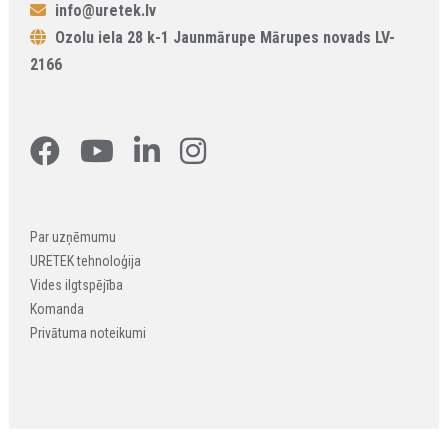
info@uretek.lv
Ozolu iela 28 k-1 Jaunmārupe Mārupes novads LV-
2166
Par uzņēmumu
URETEK tehnoloģija
Vides ilgtspējība
Komanda
Privātuma noteikumi