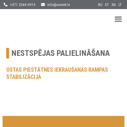
RU
ET
EN
LT
+371 2544 0919
info@uretek.lv
URETEK
Geotehnilised inseneritööd
Skip
to
content
NESTSPĒJAS PALIELINĀŠANA
OSTAS PIESTĀTNES IEKRAUŠANAS RAMPAS
STABILIZĀCIJA