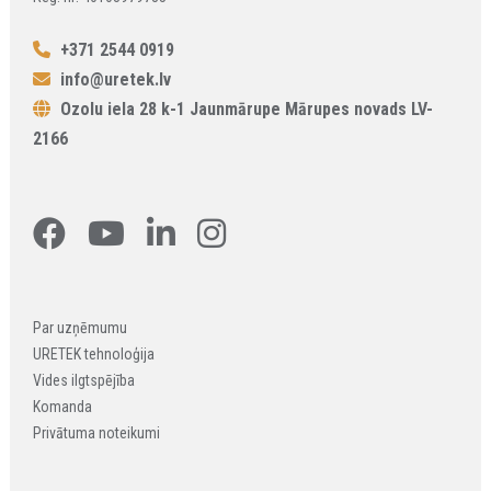
+371 2544 0919
info@uretek.lv
Ozolu iela 28 k-1 Jaunmārupe Mārupes novads LV-
2166
Par uzņēmumu
URETEK tehnoloģija
Vides ilgtspējība
Komanda
Privātuma noteikumi