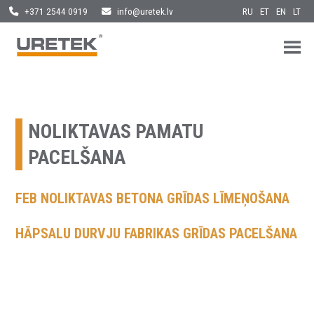
RU
ET
EN
LT
+371 2544 0919
info@uretek.lv
URETEK
Geotehnilised inseneritööd
Skip
to
content
NOLIKTAVAS PAMATU
PACELŠANA
FEB NOLIKTAVAS BETONA GRĪDAS LĪMEŅOŠANA
HĀPSALU DURVJU FABRIKAS GRĪDAS PACELŠANA