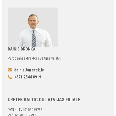
DAINIS DRONKA
Pārdošanas direktors Baltijas valstīs
dainis@uretek.lv
+371 2544 0919
URETEK BALTIC OU LATVIJAS FILIALE
PVN nr: LV40103979785
Reģ. nr: 40103979785