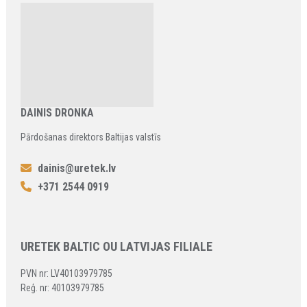
DAINIS DRONKA
Pārdošanas direktors Baltijas valstīs
dainis@uretek.lv
+371 2544 0919
URETEK BALTIC OU LATVIJAS FILIALE
PVN nr: LV40103979785
Reģ. nr: 40103979785