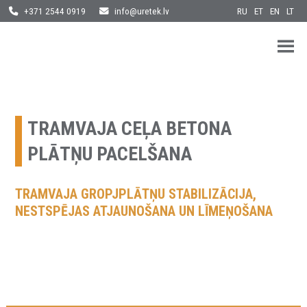
RU
ET
EN
LT
+371 2544 0919
info@uretek.lv
URETEK
Geotehnilised inseneritööd
Skip
to
content
TRAMVAJA CEĻA BETONA
PLĀTŅU PACELŠANA
TRAMVAJA GROPJPLĀTŅU STABILIZĀCIJA,
NESTSPĒJAS ATJAUNOŠANA UN LĪMEŅOŠANA