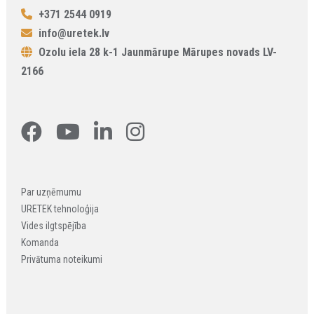
+371 2544 0919
info@uretek.lv
Ozolu iela 28 k-1 Jaunmārupe Mārupes novads LV-
2166
Par uzņēmumu
URETEK tehnoloģija
Vides ilgtspējība
Komanda
Privātuma noteikumi