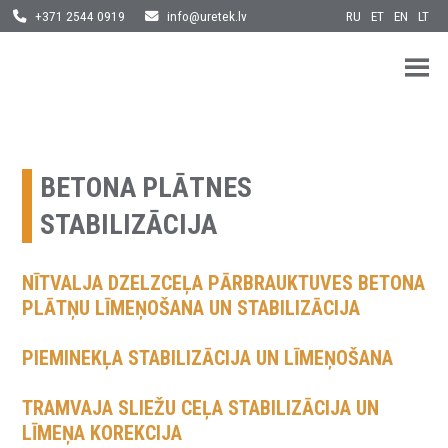
RU
ET
EN
LT
+371 2544 0919
info@uretek.lv
URETEK
Geotehnilised inseneritööd
Skip
to
content
BETONA PLĀTNES
STABILIZĀCIJA
NĪTVALJA DZELZCEĻA PĀRBRAUKTUVES BETONA
PLĀTŅU LĪMEŅOŠANA UN STABILIZĀCIJA
PIEMINEKĻA STABILIZĀCIJA UN LĪMEŅOŠANA
TRAMVAJA SLIEŽU CEĻA STABILIZĀCIJA UN
LĪMEŅA KOREKCIJA