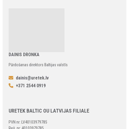
DAINIS DRONKA
Pārdošanas direktors Baltijas valstīs
dainis@uretek.lv
+371 2544 0919
URETEK BALTIC OU LATVIJAS FILIALE
PVN nr: LV40103979785
Reģ. nr: 40103979785