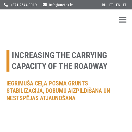
RU
ET
EN
LT
+371 2544 0919
info@uretek.lv
URETEK
Geotehnilised inseneritööd
Skip
to
content
INCREASING THE CARRYING
CAPACITY OF THE ROADWAY
IEGRIMUŠA CEĻA POSMA GRUNTS
STABILIZĀCIJA, DOBUMU AIZPILDĪŠANA UN
NESTSPĒJAS ATJAUNOŠANA