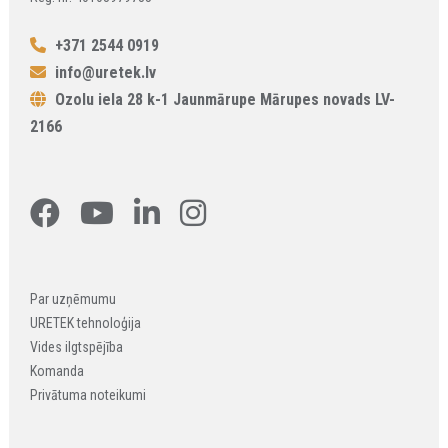
+371 2544 0919
info@uretek.lv
Ozolu iela 28 k-1 Jaunmārupe Mārupes novads LV-
2166
Par uzņēmumu
URETEK tehnoloģija
Vides ilgtspējība
Komanda
Privātuma noteikumi