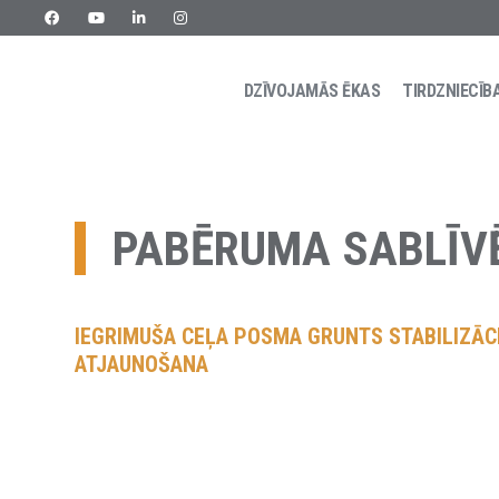
DZĪVOJAMĀS ĒKAS
TIRDZNIECĪB
Skip
URETEK
Geotehnilised inseneritööd
to
content
PABĒRUMA SABLĪV
IEGRIMUŠA CEĻA POSMA GRUNTS STABILIZĀC
ATJAUNOŠANA