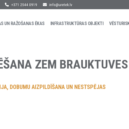
+371 2544 0919
info@uretek.lv
AS UN RAŽOŠANAS ĒKAS
INFRASTRUKTŪRAS OBJEKTI
VĒSTURIS
ĒŠANA ZEM BRAUKTUVES
IJA, DOBUMU AIZPILDĪŠANA UN NESTSPĒJAS