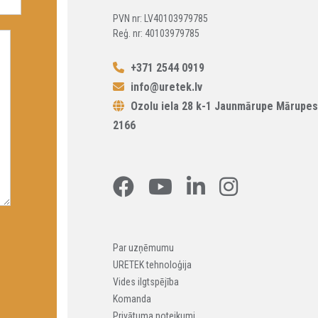
PVN nr: LV40103979785
Reģ. nr: 40103979785
+371 2544 0919
info@uretek.lv
Ozolu iela 28 k-1 Jaunmārupe Mārupes
2166
Par uzņēmumu
URETEK tehnoloģija
Vides ilgtspējība
Komanda
Privātuma noteikumi