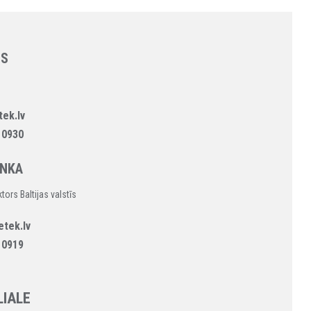
NS
ek.lv
 0930
ONKA
ors Baltijas valstīs
etek.lv
 0919
LIALE