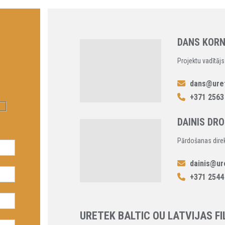
DANS KOR
Projektu vadītājs
dans@uret
+371 2563
DAINIS DR
Pārdošanas direkt
dainis@ur
+371 2544
URETEK BALTIC OU LATVIJAS FI