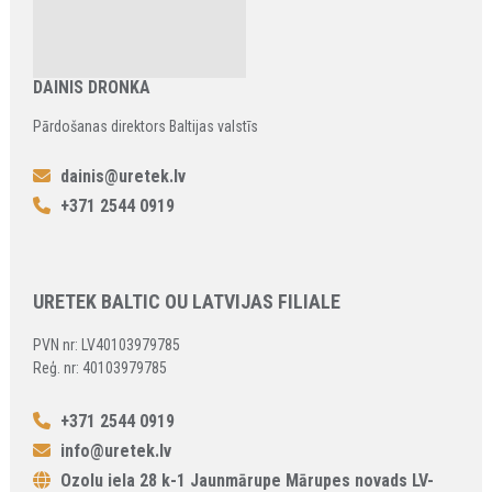
DAINIS DRONKA
Pārdošanas direktors Baltijas valstīs
dainis@uretek.lv
+371 2544 0919
URETEK BALTIC OU LATVIJAS FILIALE
PVN nr: LV40103979785
Reģ. nr: 40103979785
+371 2544 0919
info@uretek.lv
Ozolu iela 28 k-1 Jaunmārupe Mārupes novads LV-