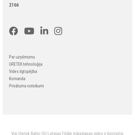
2166
Par uzņēmumu
URETEK tehnoloģija
Vides ilgtspējība
Komanda
Privātuma noteikumi
Visi Uretek Baltic OU Latvijas Filiāle mājaslapas video ir ilustratīvi.