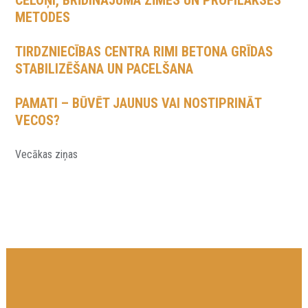
CĒLOŅI, BRĪDINĀJUMA ZĪMES UN PROFILAKSES
METODES
TIRDZNIECĪBAS CENTRA RIMI BETONA GRĪDAS
STABILIZĒŠANA UN PACELŠANA
PAMATI – BŪVĒT JAUNUS VAI NOSTIPRINĀT
VECOS?
ZIŅU
Vecākas ziņas
NAVIGĀCIJA