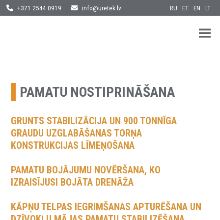
RU
ET
EN
LT
+371 2544 0919
info@uretek.lv
URETEK
Geotehnilised inseneritööd
Skip
to
content
PAMATU NOSTIPRINĀŠANA
GRUNTS STABILIZĀCIJA UN 900 TONNĪGA
GRAUDU UZGLABĀŠANAS TORŅA
KONSTRUKCIJAS LĪMEŅOŠANA
PAMATU BOJĀJUMU NOVĒRŠANA, KO
IZRAISĪJUSI BOJĀTA DRENĀŽA
KĀPŅU TELPAS IEGRIMŠANAS APTURĒŠANA UN
DZĪVOKĻU MĀJAS PAMATU STABILIZĒŠANA