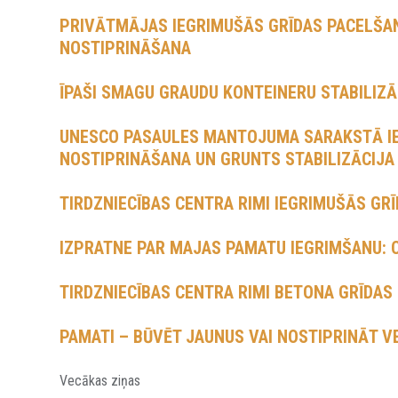
PRIVĀTMĀJAS IEGRIMUŠĀS GRĪDAS PACELŠAN
NOSTIPRINĀŠANA
ĪPAŠI SMAGU GRAUDU KONTEINERU STABILIZ
UNESCO PASAULES MANTOJUMA SARAKSTĀ I
NOSTIPRINĀŠANA UN GRUNTS STABILIZĀCIJA
TIRDZNIECĪBAS CENTRA RIMI IEGRIMUŠĀS GR
IZPRATNE PAR MAJAS PAMATU IEGRIMŠANU: 
TIRDZNIECĪBAS CENTRA RIMI BETONA GRĪDAS
PAMATI – BŪVĒT JAUNUS VAI NOSTIPRINĀT V
Vecākas ziņas
ZIŅU