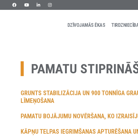
DZĪVOJAMĀS ĒKAS
TIRDZNIECĪB
Skip
URETEK
Geotehnilised inseneritööd
to
content
PAMATU STIPRINĀ
GRUNTS STABILIZĀCIJA UN 900 TONNĪGA G
LĪMEŅOŠANA
PAMATU BOJĀJUMU NOVĒRŠANA, KO IZRAISĪJ
KĀPŅU TELPAS IEGRIMŠANAS APTURĒŠANA U