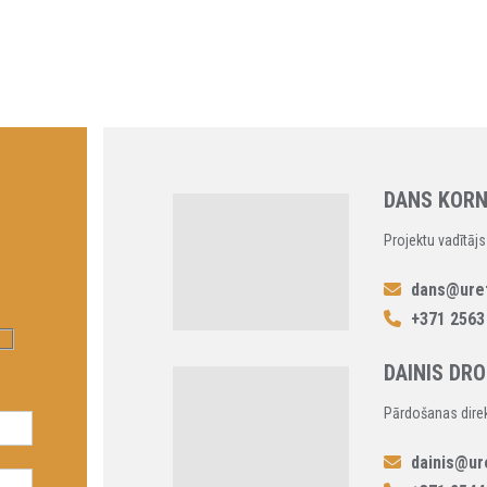
DANS KOR
Projektu vadītājs
dans@uret
+371 2563
DAINIS DR
Pārdošanas direkt
dainis@ur