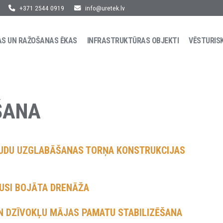
+371 2544 0919
info@uretek.lv
AS UN RAŽOŠANAS ĒKAS
INFRASTRUKTŪRAS OBJEKTI
VĒSTURIS
ŠANA
RAUDU UZGLABĀŠANAS TORŅA KONSTRUKCIJAS
USI BOJĀTA DRENĀŽA
N DZĪVOKĻU MĀJAS PAMATU STABILIZĒŠANA