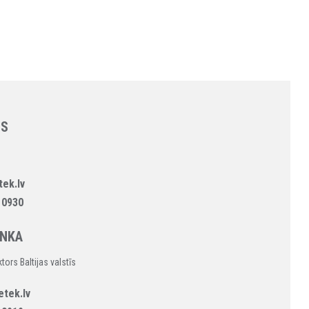
NS
ek.lv
 0930
ONKA
ors Baltijas valstīs
etek.lv