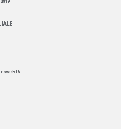
 0919
LIALE
 novads LV-