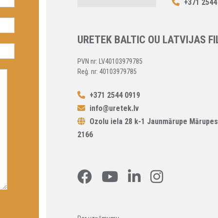
+371 2544
URETEK BALTIC OU LATVIJAS FI
PVN nr: LV40103979785
Reģ. nr: 40103979785
+371 2544 0919
info@uretek.lv
Ozolu iela 28 k-1 Jaunmārupe Mārupes
2166