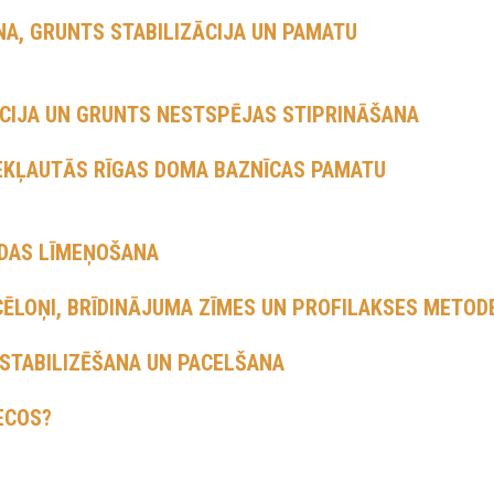
A, GRUNTS STABILIZĀCIJA UN PAMATU
ĀCIJA UN GRUNTS NESTSPĒJAS STIPRINĀŠANA
EKĻAUTĀS RĪGAS DOMA BAZNĪCAS PAMATU
ĪDAS LĪMEŅOŠANA
CĒLOŅI, BRĪDINĀJUMA ZĪMES UN PROFILAKSES METOD
 STABILIZĒŠANA UN PACELŠANA
ECOS?