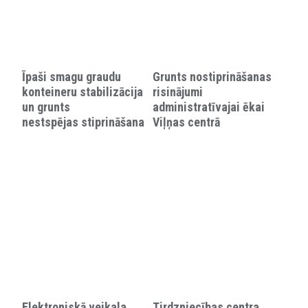
Īpaši smagu graudu
Grunts nostiprināšanas
konteineru stabilizācija
risinājumi
un grunts
administratīvajai ēkai
nestspējas stiprināšana
Viļņas centrā
Elektroniskā veikala
Tirdzniecības centra