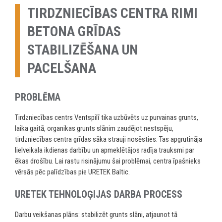
TIRDZNIECĪBAS CENTRA RIMI
BETONA GRĪDAS
STABILIZĒŠANA UN
PACELŠANA
PROBLĒMA
Tirdzniecības centrs Ventspilī tika uzbūvēts uz purvainas grunts,
laika gaitā, organikas grunts slānim zaudējot nestspēju,
tirdzniecības centra grīdas sāka strauji nosēsties. Tas apgrutināja
lielveikala ikdienas darbību un apmeklētājos radīja trauksmi par
ēkas drošību. Lai rastu risinājumu šai problēmai, centra īpašnieks
vērsās pēc palīdzības pie URETEK Baltic.
URETEK TEHNOLOĢIJAS DARBA PROCESS
Darbu veikšanas plāns: stabilizēt grunts slāni, atjaunot tā