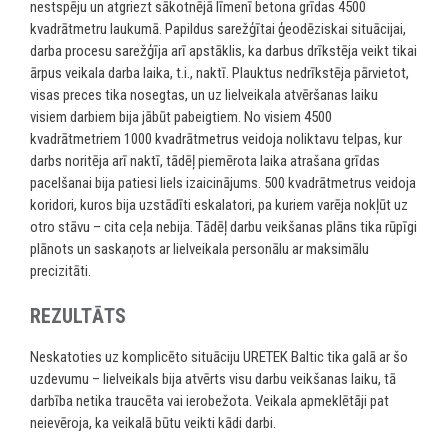
nestspēju un atgriezt sākotnējā līmenī betona grīdas 4500
kvadrātmetru laukumā. Papildus sarežģītai ģeodēziskai situācijai,
darba procesu sarežģīja arī apstāklis, ka darbus drīkstēja veikt tikai
ārpus veikala darba laika, t.i., naktī. Plauktus nedrīkstēja pārvietot,
visas preces tika nosegtas, un uz lielveikala atvēršanas laiku
visiem darbiem bija jābūt pabeigtiem. No visiem 4500
kvadrātmetriem 1000 kvadrātmetrus veidoja noliktavu telpas, kur
darbs noritēja arī naktī, tādēļ piemērota laika atrašana grīdas
pacelšanai bija patiesi liels izaicinājums. 500 kvadrātmetrus veidoja
koridori, kuros bija uzstādīti eskalatori, pa kuriem varēja nokļūt uz
otro stāvu – cita ceļa nebija. Tādēļ darbu veikšanas plāns tika rūpīgi
plānots un saskaņots ar lielveikala personālu ar maksimālu
precizitāti.
REZULTĀTS
Neskatoties uz komplicēto situāciju URETEK Baltic tika galā ar šo
uzdevumu – lielveikals bija atvērts visu darbu veikšanas laiku, tā
darbība netika traucēta vai ierobežota. Veikala apmeklētāji pat
neievēroja, ka veikalā būtu veikti kādi darbi.