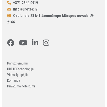
+371 2544 0919
info@uretek.lv
Ozolu iela 28 k-1 Jaunmārupe Mārupes novads LV-
2166
Par uzņēmumu
URETEK tehnoloģija
Vides ilgtspējība
Komanda
Privātuma noteikumi