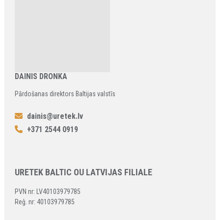
DAINIS DRONKA
Pārdošanas direktors Baltijas valstīs
dainis@uretek.lv
+371 2544 0919
URETEK BALTIC OU LATVIJAS FILIALE
PVN nr: LV40103979785
Reģ. nr: 40103979785