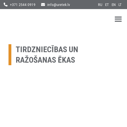
Skip
RU
ET
EN
LT
+371 2544 0919
info@uretek.lv
to
content
URETEK
Geotehnilised inseneritööd
TIRDZNIECĪBAS UN
RAŽOŠANAS ĒKAS