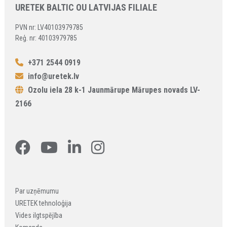
URETEK BALTIC OU LATVIJAS FILIALE
PVN nr: LV40103979785
Reģ. nr: 40103979785
+371 2544 0919
info@uretek.lv
Ozolu iela 28 k-1 Jaunmārupe Mārupes novads LV-
2166
Par uzņēmumu
URETEK tehnoloģija
Vides ilgtspējība