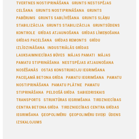
TVERTNES NOSTIPRINĀŠANA
GRUNTS NESTSPĒJAS
CELŠANA
GRUNTS NOSTIPRINĀŠANA
GRUNTS
PABĒRUMS
GRUNTS SABLĪVĒŠANA
GRUNTS SLĀŅU
STABILIZĀCIJA
GRUNTS STABILIZĀCIJA
GRUNTSŪDENS
KONTROLE
GRĪDAS ATJAUNOŠANA
GRĪDAS LĪMEŅOŠANA
GRĪDAS PACELŠANA
GRĪDAS REMONTS
GRĪDU
IZLĪDZINĀŠANA
INDUSTRIĀLĀS GRĪDAS
LAUKSAIMNIECĪBAS BŪVES
MĀJAS PAMATI
MĀJAS
PAMATU STIPRINĀŠANA
NESTSPĒJAS ATJAUNOŠANA
NOSĒŠANĀS
OSTAS KONSTRUKCIJU IEGRIMŠANA
PACEĻAMĀ BETONA GRĪDA
PAMATU IEGRIMŠANA
PAMATU
NOSTIPRINĀŠANA
PAMATU PLĀTNE
PAMATU
STIPRINĀŠANA
PELDOŠĀ GRĪDA
SABIEDRISKAIS
TRANSPORTS
STRUKTŪRAS IEGRIMŠANA
TIRDZNIECĪBAS
CENTRA BETONA GRĪDA
TIRDZNIECĪBAS CENTRA GRĪDAS
IEGRIMŠANA
ĢEOPOLIMĒRU
ĢEOPOLIMĒRU SVEĶI
ŪDENS
IZSKALOJUMS