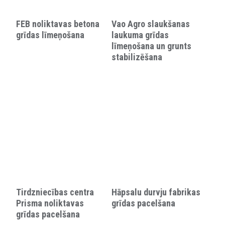
FEB noliktavas betona
Vao Agro slaukšanas
grīdas līmeņošana
laukuma grīdas
līmeņošana un grunts
stabilizēšana
Tirdzniecības centra
Hāpsalu durvju fabrikas
Prisma noliktavas
grīdas pacelšana
grīdas pacelšana