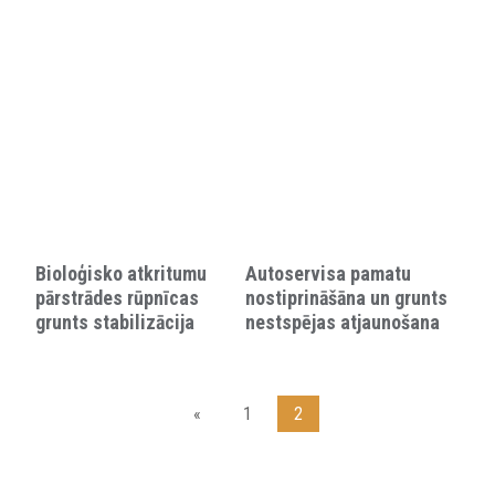
Bioloģisko atkritumu
Autoservisa pamatu
pārstrādes rūpnīcas
nostiprināšāna un grunts
grunts stabilizācija
nestspējas atjaunošana
«
1
2