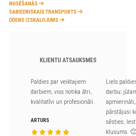
NOSĒŠANĀS
SABIEDRISKAIS TRANSPORTS
ŪDENS IZSKALOJUMS
KLIENTU ATSAUKSMES
Paldies par veiktajiem
Liels paldie
darbiem, viss notika ātri,
darbu: jūta
kvalitatīvi un profesionāli.
apmierināti,
pārstājusi 
ARTURS
sēsties. Iest
klusums
. 