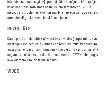
intensīvo satiksmi šajā ceļa posmā, šāds risinājums būtu radījis
lielas neērtības satiksmes dalībniekiem. Izmantojot URETEK
metodi, šīs problēmas atrisināšanai bija nepieciešams uz četrām
stundām slēgt tikai vienu braukšanas joslu.
REZULTĀTS
Darbu gaitā problemātiskajā vietā tika ievadīts ģeopolimērs, kas
aizpildīja visus zem ceļa klātnes esošos tukšumus. Pēc tukšumu
aizpildīšanas pasūtītājs nomainīja virsējo grunts kārtu un asfalta
segumu, un ceļš tika atkal atvērts satiksmei. URETEK tehnoloģija
ļāva klientam ietaupīt laiku un naudu.
VIDEO