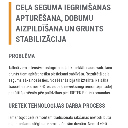
CEĻA SEGUMA IEGRIMŠANAS
APTURĒŠANA, DOBUMU
AIZPILDĪŠANA UN GRUNTS
STABILIZĀCIJA
PROBLĒMA
Tallinā zem intensīvi noslogota ceļa tika ieklāti cauruļvadi, taču
grunts tiem apkārt netika pietiekami sablīvēta. Rezultātā ceļa
segums sāka nosēsties. Nosēšanās bija tik izteikta, ka sāka
traucēt satiksmei. 2-3 reizes ceļu neveiksmīgi remontēja, tādēļ
pasūtītājs vērsās pēc palīdzības pie URETEK Baltic komandas.
URETEK TEHNOLOĢIJAS DARBA PROCESS
Izmantojot ceļa remontam tradicionālo rakšanas metodi, būtu
nepieciešams slēgt satiksmi uz četrām dienām. Ņemot vērā