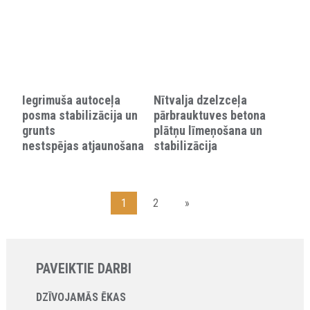
Iegrimuša autoceļa
Nītvalja dzelzceļa
posma stabilizācija un
pārbrauktuves betona
grunts
plātņu līmeņošana un
nestspējas atjaunošana
stabilizācija
1
2
»
PAVEIKTIE DARBI
DZĪVOJAMĀS ĒKAS