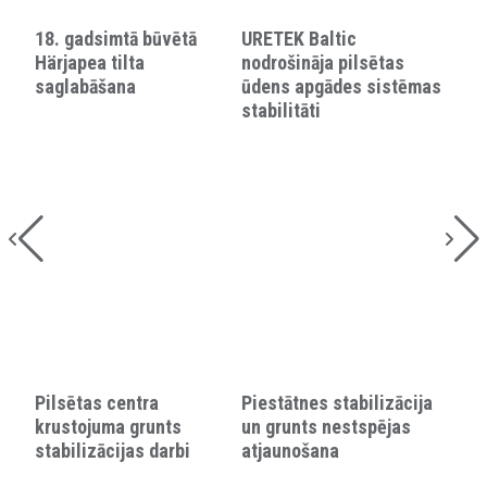
18. gadsimtā būvētā
URETEK Baltic
Härjapea tilta
nodrošināja pilsētas
saglabāšana
ūdens apgādes sistēmas
stabilitāti
Pilsētas centra
Piestātnes stabilizācija
krustojuma grunts
un grunts nestspējas
stabilizācijas darbi
atjaunošana