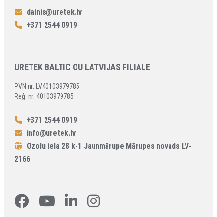
dainis@uretek.lv
+371 2544 0919
URETEK BALTIC OU LATVIJAS FILIALE
PVN nr: LV40103979785
Reģ. nr: 40103979785
+371 2544 0919
info@uretek.lv
Ozolu iela 28 k-1 Jaunmārupe Mārupes novads LV-
2166