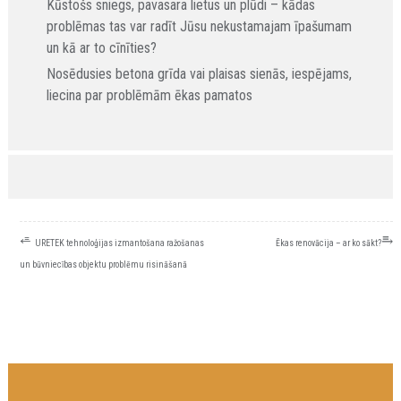
Kūstošs sniegs, pavasara lietus un plūdi – kādas
problēmas tas var radīt Jūsu nekustamajam īpašumam
un kā ar to cīnīties?
Nosēdusies betona grīda vai plaisas sienās, iespējams,
liecina par problēmām ēkas pamatos
ZIŅU
⭀
⥱
URETEK tehnoloģijas izmantošana ražošanas
Ēkas renovācija – ar ko sākt?
IZVĒLNE
un būvniecības objektu problēmu risināšanā