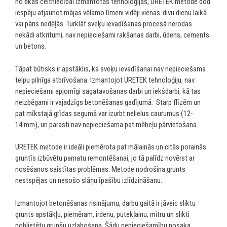
no ēkas celtniecībai izmantotās tehnoloģijas, URETEK metode dod
iespēju atjaunot mājas vēlamo līmeni vidēji vienas-divu dienu laikā
vai pāris nedēļās. Turklāt sveķu ievadīšanas procesā nerodas
nekādi atkritumi, nav nepieciešami rakšanas darbi, ūdens, cements
un betons.
Tāpat būtisks ir apstāklis, ka sveķu ievadīšanai nav nepieciešama
telpu pilnīga atbrīvošana. Izmantojot URETEK tehnoloģiju, nav
nepieciešami apjomīgi sagatavošanas darbi un iekšdarbi, kā tas
neizbēgami ir vajadzīgs betonēšanas gadījumā. Starp flīzēm un
pat mīkstajā grīdas segumā var izurbt nelielus caurumus (12-
14 mm), un parasti nav nepieciešama pat mēbeļu pārvietošana.
URETEK metode ir ideāli piemērota pat mālainās un citās porainās
gruntīs izbūvētu pamatu remontēšanai, jo tā palīdz novērst ar
nosēšanos saistītas problēmas. Metode nodrošina grunts
nestspējas un nesošo slāņu īpašību izlīdzināšanu.
Izmantojot betonēšanas risinājumu, darbu gaitā ir jāveic sliktu
grunts apstākļu, piemēram, irdenu, putekļainu, mitru un slikti
noblietētu grunšu uzlabošana. Šādu nepieciešamību nosaka