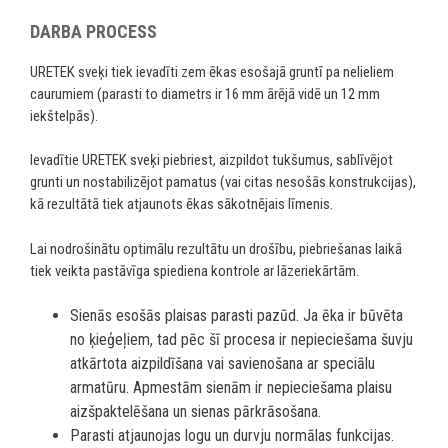
DARBA PROCESS
URETEK sveķi tiek ievadīti zem ēkas esošajā gruntī pa nelieliem
caurumiem (parasti to diametrs ir 16 mm ārējā vidē un 12 mm
iekštelpās).
Ievadītie URETEK sveķi piebriest, aizpildot tukšumus, sablīvējot
grunti un nostabilizējot pamatus (vai citas nesošās konstrukcijas),
kā rezultātā tiek atjaunots ēkas sākotnējais līmenis.
Lai nodrošinātu optimālu rezultātu un drošību, piebriešanas laikā
tiek veikta pastāvīga spiediena kontrole ar lāzeriekārtām.
Sienās esošās plaisas parasti pazūd. Ja ēka ir būvēta
no ķieģeļiem, tad pēc šī procesa ir nepieciešama šuvju
atkārtota aizpildīšana vai savienošana ar speciālu
armatūru. Apmestām sienām ir nepieciešama plaisu
aizšpaktelēšana un sienas pārkrāsošana.
Parasti atjaunojas logu un durvju normālas funkcijas.