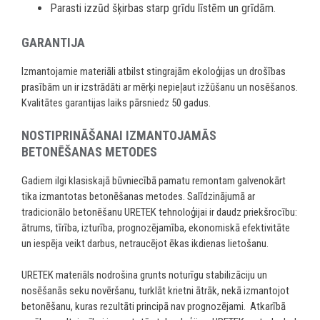
Parasti izzūd šķirbas starp grīdu līstēm un grīdām.
GARANTIJA
Izmantojamie materiāli atbilst stingrajām ekoloģijas un drošības
prasībām un ir izstrādāti ar mērķi nepieļaut izžūšanu un nosēšanos.
Kvalitātes garantijas laiks pārsniedz 50 gadus.
NOSTIPRINĀŠANAI IZMANTOJAMĀS
BETONĒŠANAS METODES
Gadiem ilgi klasiskajā būvniecībā pamatu remontam galvenokārt
tika izmantotas betonēšanas metodes. Salīdzinājumā ar
tradicionālo betonēšanu URETEK tehnoloģijai ir daudz priekšrocību:
ātrums, tīrība, izturība, prognozējamība, ekonomiskā efektivitāte
un iespēja veikt darbus, netraucējot ēkas ikdienas lietošanu.
URETEK materiāls nodrošina grunts noturīgu stabilizāciju un
nosēšanās seku novēršanu, turklāt krietni ātrāk, nekā izmantojot
betonēšanu, kuras rezultāti principā nav prognozējami. Atkarībā