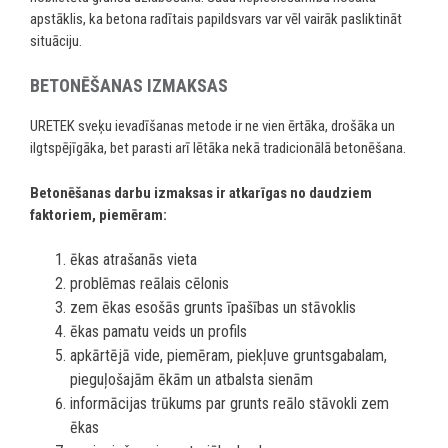
apstāklis, ka betona radītais papildsvars var vēl vairāk pasliktināt
situāciju.
BETONĒŠANAS IZMAKSAS
URETEK sveķu ievadīšanas metode ir ne vien ērtāka, drošāka un
ilgtspējīgāka, bet parasti arī lētāka nekā tradicionālā betonēšana.
Betonēšanas darbu izmaksas ir atkarīgas no daudziem
faktoriem, piemēram:
ēkas atrašanās vieta
problēmas reālais cēlonis
zem ēkas esošās grunts īpašības un stāvoklis
ēkas pamatu veids un profils
apkārtējā vide, piemēram, piekļuve gruntsgabalam,
pieguļošajām ēkām un atbalsta sienām
informācijas trūkums par grunts reālo stāvokli zem
ēkas