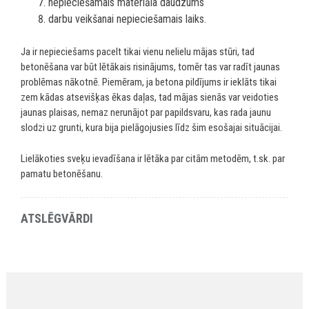
nepieciešamais materiāla daudzums
darbu veikšanai nepieciešamais laiks.
Ja ir nepieciešams pacelt tikai vienu nelielu mājas stūri, tad
betonēšana var būt lētākais risinājums, tomēr tas var radīt jaunas
problēmas nākotnē. Piemēram, ja betona pildījums ir ieklāts tikai
zem kādas atsevišķas ēkas daļas, tad mājas sienās var veidoties
jaunas plaisas, nemaz nerunājot par papildsvaru, kas rada jaunu
slodzi uz grunti, kura bija pielāgojusies līdz šim esošajai situācijai.
Lielākoties sveķu ievadīšana ir lētāka par citām metodēm, t.sk. par
pamatu betonēšanu.
ATSLĒGVĀRDI