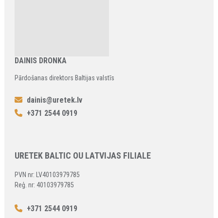
DAINIS DRONKA
Pārdošanas direktors Baltijas valstīs
dainis@uretek.lv
+371 2544 0919
URETEK BALTIC OU LATVIJAS FILIALE
PVN nr: LV40103979785
Reģ. nr: 40103979785
+371 2544 0919