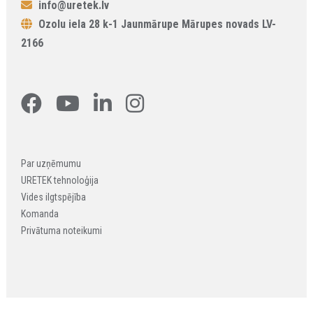
info@uretek.lv
Ozolu iela 28 k-1 Jaunmārupe Mārupes novads LV-
2166
Par uzņēmumu
URETEK tehnoloģija
Vides ilgtspējība
Komanda
Privātuma noteikumi