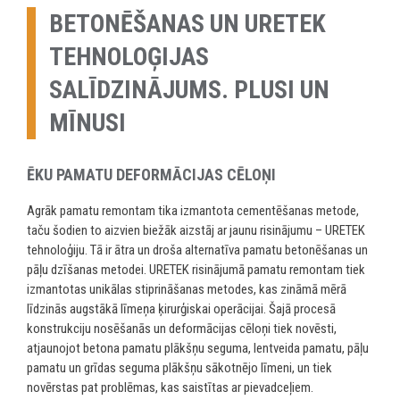
BETONĒŠANAS UN URETEK
TEHNOLOĢIJAS
SALĪDZINĀJUMS. PLUSI UN
MĪNUSI
ĒKU PAMATU DEFORMĀCIJAS CĒLOŅI
Agrāk pamatu remontam tika izmantota cementēšanas metode,
taču šodien to aizvien biežāk aizstāj ar jaunu risinājumu – URETEK
tehnoloģiju. Tā ir ātra un droša alternatīva pamatu betonēšanas un
pāļu dzīšanas metodei. URETEK risinājumā pamatu remontam tiek
izmantotas unikālas stiprināšanas metodes, kas zināmā mērā
līdzinās augstākā līmeņa ķirurģiskai operācijai. Šajā procesā
konstrukciju nosēšanās un deformācijas cēloņi tiek novēsti,
atjaunojot betona pamatu plākšņu seguma, lentveida pamatu, pāļu
pamatu un grīdas seguma plākšņu sākotnējo līmeni, un tiek
novērstas pat problēmas, kas saistītas ar pievadceļiem.